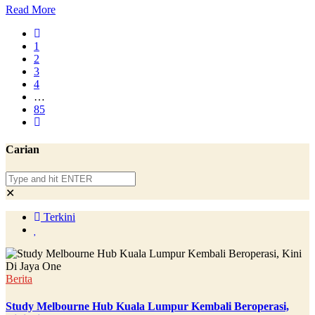
Read More
1
2
3
4
…
85
Carian
✕
Terkini
Berita
Study Melbourne Hub Kuala Lumpur Kembali Beroperasi,