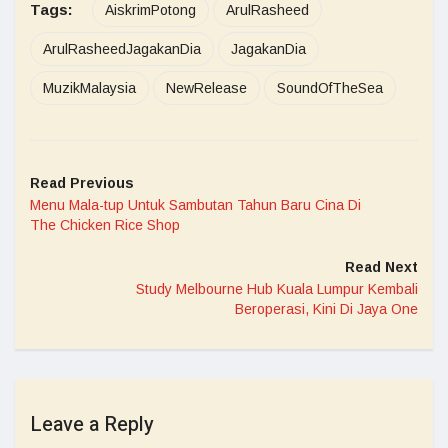
Tags:
AiskrimPotong
ArulRasheed
ArulRasheedJagakanDia
JagakanDia
MuzikMalaysia
NewRelease
SoundOfTheSea
Read Previous
Menu Mala-tup Untuk Sambutan Tahun Baru Cina Di
The Chicken Rice Shop
Read Next
Study Melbourne Hub Kuala Lumpur Kembali
Beroperasi, Kini Di Jaya One
Leave a Reply