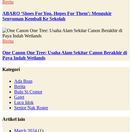
Berita
ABARO ‘Shoes For You. Hopes For Them’: Mengukir
Senyuman Kembali Ke Sekolah
Berita
One Canon One Tree: Usaha Alam Sekitar Canon Berakhir di
Paya Indah Wetlands
Kategori
Ada Bran
Berita
Bulu Si Comot
Gajet
Lucu Idok
Senior Nak Roger
Artikel lain
March 2024
(1)