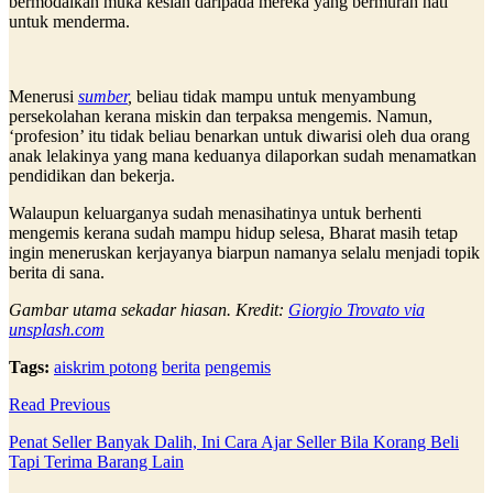
bermodalkan muka kesian daripada mereka yang bermurah hati
untuk menderma.
Menerusi
sumber
,
beliau tidak mampu untuk menyambung
persekolahan kerana miskin dan terpaksa mengemis. Namun,
‘profesion’ itu tidak beliau benarkan untuk diwarisi oleh dua orang
anak lelakinya yang mana keduanya dilaporkan sudah menamatkan
pendidikan dan bekerja.
Walaupun keluarganya sudah menasihatinya untuk berhenti
mengemis kerana sudah mampu hidup selesa, Bharat masih tetap
ingin meneruskan kerjayanya biarpun namanya selalu menjadi topik
berita di sana.
Gambar utama sekadar hiasan. Kredit:
Giorgio Trovato via
unsplash.com
Tags:
aiskrim potong
berita
pengemis
Read Previous
Penat Seller Banyak Dalih, Ini Cara Ajar Seller Bila Korang Beli
Tapi Terima Barang Lain