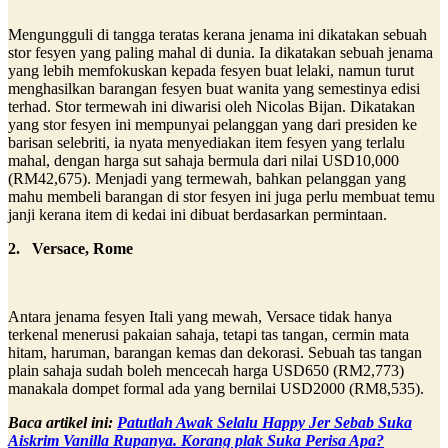
Mengungguli di tangga teratas kerana jenama ini dikatakan sebuah
stor fesyen yang paling mahal di dunia. Ia dikatakan sebuah jenama
yang lebih memfokuskan kepada fesyen buat lelaki, namun turut
menghasilkan barangan fesyen buat wanita yang semestinya edisi
terhad. Stor termewah ini diwarisi oleh Nicolas Bijan. Dikatakan
yang stor fesyen ini mempunyai pelanggan yang dari presiden ke
barisan selebriti, ia nyata menyediakan item fesyen yang terlalu
mahal, dengan harga sut sahaja bermula dari nilai USD10,000
(RM42,675). Menjadi yang termewah, bahkan pelanggan yang
mahu membeli barangan di stor fesyen ini juga perlu membuat temu
janji kerana item di kedai ini dibuat berdasarkan permintaan.
2. Versace, Rome
Antara jenama fesyen Itali yang mewah, Versace tidak hanya
terkenal menerusi pakaian sahaja, tetapi tas tangan, cermin mata
hitam, haruman, barangan kemas dan dekorasi. Sebuah tas tangan
plain sahaja sudah boleh mencecah harga USD650 (RM2,773)
manakala dompet formal ada yang bernilai USD2000 (RM8,535).
Baca artikel ini:
Patutlah Awak Selalu Happy Jer Sebab Suka
Aiskrim Vanilla Rupanya. Korang plak Suka Perisa Apa?