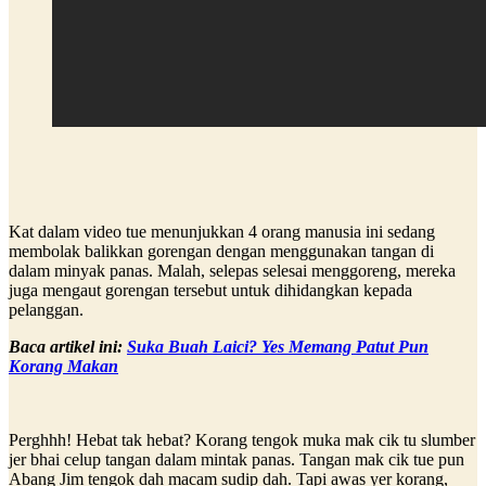
Kat dalam video tue menunjukkan 4 orang manusia ini sedang
membolak balikkan gorengan dengan menggunakan tangan di
dalam minyak panas. Malah, selepas selesai menggoreng, mereka
juga mengaut gorengan tersebut untuk dihidangkan kepada
pelanggan.
Baca artikel ini:
Suka Buah Laici? Yes Memang Patut Pun
Korang Makan
Perghhh! Hebat tak hebat? Korang tengok muka mak cik tu slumber
jer bhai celup tangan dalam mintak panas. Tangan mak cik tue pun
Abang Jim tengok dah macam sudip dah. Tapi awas yer korang,