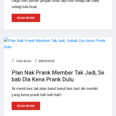
cikgu dah pesan jangan buat tapi tula selagi tak sakit
selagi tula buat
READ MORE
Ada Bran
09/02/2022
Plan Nak Prank Member Tak Jadi, Se
bab Dia Kena Prank Dulu
Ni mesti kes tak plan betul-betul last-last diri sendiri
yang kena prank kah kah kah!
READ MORE