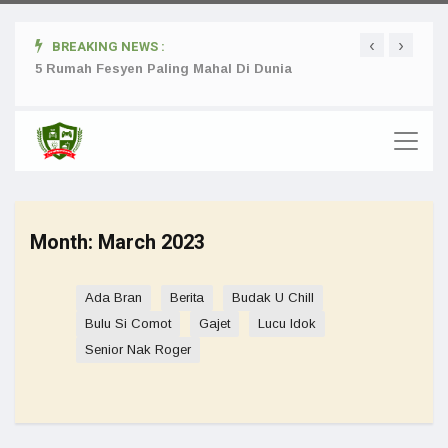
‹
›
BREAKING NEWS :
ta
5 Rumah Fesyen Paling Mahal Di Dunia
Setuj
Month:
March 2023
Ada Bran
Berita
Budak U Chill
Bulu Si Comot
Gajet
Lucu Idok
Senior Nak Roger