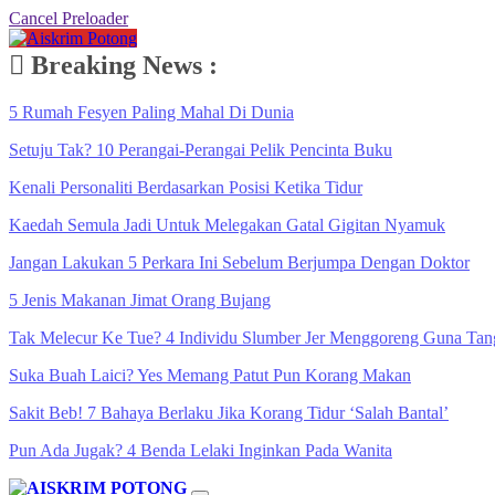
Cancel Preloader
Breaking News :
5 Rumah Fesyen Paling Mahal Di Dunia
Setuju Tak? 10 Perangai-Perangai Pelik Pencinta Buku
Kenali Personaliti Berdasarkan Posisi Ketika Tidur
Kaedah Semula Jadi Untuk Melegakan Gatal Gigitan Nyamuk
Jangan Lakukan 5 Perkara Ini Sebelum Berjumpa Dengan Doktor
5 Jenis Makanan Jimat Orang Bujang
Tak Melecur Ke Tue? 4 Individu Slumber Jer Menggoreng Guna Tan
Suka Buah Laici? Yes Memang Patut Pun Korang Makan
Sakit Beb! 7 Bahaya Berlaku Jika Korang Tidur ‘Salah Bantal’
Pun Ada Jugak? 4 Benda Lelaki Inginkan Pada Wanita