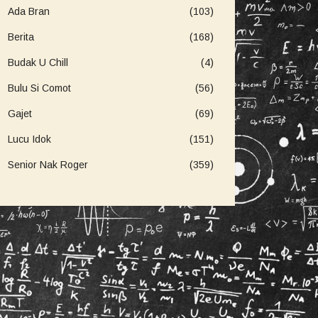
Ada Bran
(103)
Berita
(168)
Budak U Chill
(4)
Bulu Si Comot
(56)
Gajet
(69)
Lucu Idok
(151)
Senior Nak Roger
(359)