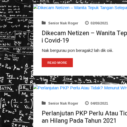
Senior Nak Roger
02/06/2021
Dikecam Netizen – Wanita Tep
i Covid-19
Nak bergurau pon beragak2 lah dik oiii.
READ MORE
Senior Nak Roger
04/03/2021
Perlanjutan PKP Perlu Atau T
an Hilang Pada Tahun 2021