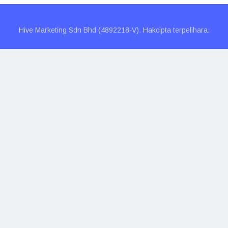
Hive Marketing Sdn Bhd (4892218-V). Hakcipta terpelihara.