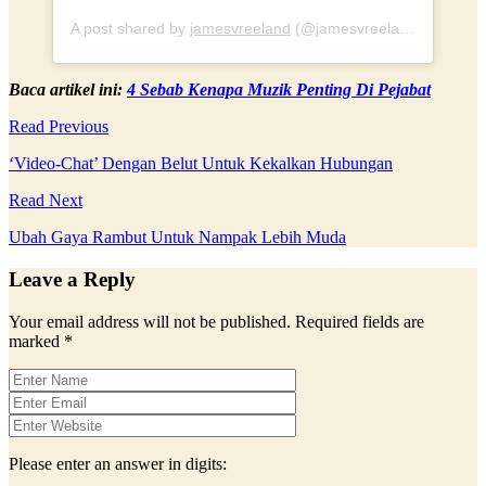
A post shared by
jamesvreeland
(@jamesvreeland) on
Apr 1
Baca artikel ini:
4 Sebab Kenapa Muzik Penting Di Pejabat
Read Previous
‘Video-Chat’ Dengan Belut Untuk Kekalkan Hubungan
Read Next
Ubah Gaya Rambut Untuk Nampak Lebih Muda
Leave a Reply
Your email address will not be published.
Required fields are
marked
*
Please enter an answer in digits: