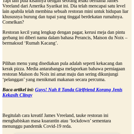
Tapi lain pula kisahnya dengan seorang lelaki bernama James
Vreeland dari Amerika Syarikat ini. Dia telah mencapai satu level
lain apabila telah membina sebuah restoran mini untuk hidupan liar
khususnya burung dan tupai yang tinggal berdekatan rumahnya.
Comelkan?
Restoran kecil yang lengkap dengan pagar, kerusi meja dan pintu
gerbang ini diberi nama dalam bahasa Perancis, Maison du Noix –
bermaksud ‘Rumah Kacang’.
Pilihan menu yang disediakan pula adalah seperti kekacang dan
kerak pizza. Media antarabangsa melaporkan bahawa perniagaan
restoran Maison du Noix ini amat maju dan sering dikunjungi
‘pelanggan’ yang menikmati makanan secara percuma.
Baca artikel ini:
Guys! Nah 8 Tanda Girlfriend Korang Jenis
Kekasih Clingy
Begitulah cara kreatif James Vreeland, tauke restoran ini
menghabiskan masa kuarantin atau ‘lockdown’ sementara
menunggu pandemik Covid-19 reda.