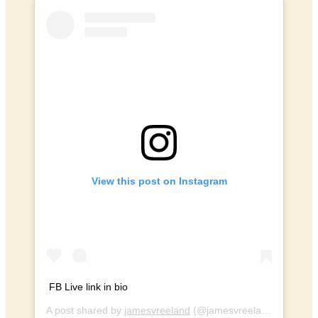
View this post on Instagram
FB Live link in bio
A post shared by
jamesvreeland
(@jamesvreeland) on
Apr 2