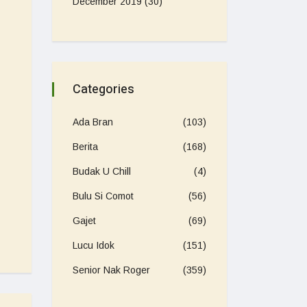
December 2019
(30)
Categories
Ada Bran
(103)
Berita
(168)
Budak U Chill
(4)
Bulu Si Comot
(56)
Gajet
(69)
Lucu Idok
(151)
Senior Nak Roger
(359)