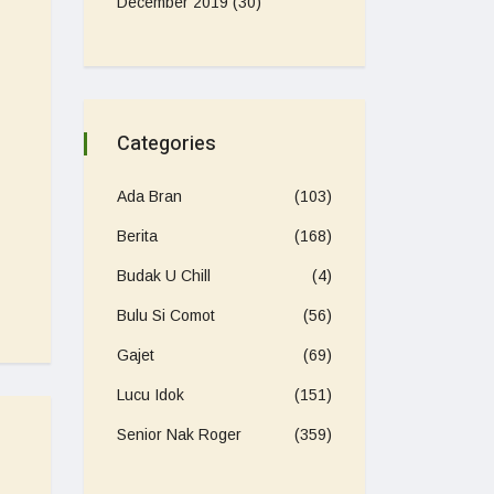
December 2019
(30)
Categories
Ada Bran
(103)
Berita
(168)
Budak U Chill
(4)
Bulu Si Comot
(56)
Gajet
(69)
Lucu Idok
(151)
Senior Nak Roger
(359)