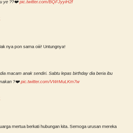
ku ye ??❤️
pic.twitter.com/BQFJyyiH2f
1
Mak nya pon sama oiii! Untungnya!
dia macam anak sendiri. Sabtu lepas birthday dia beria ibu
a makan ?❤️
pic.twitter.com/VWrMuLKm7w
1
eluarga mertua berkati hubungan kita. Semoga urusan mereka