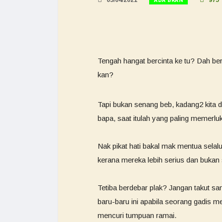
ADA BRAN
05/04/2021
975
Tengah hangat bercinta ke tu? Dah ber
kan?
Tapi bukan senang beb, kadang2 kita dah
bapa, saat itulah yang paling memerluk
Nak pikat hati bakal mak mentua selal
kerana mereka lebih serius dan bukan
Tetiba berdebar plak? Jangan takut san
baru-baru ini apabila seorang gadis 
mencuri tumpuan ramai.