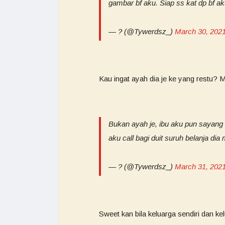
gambar bf aku. Siap ss kat dp bf a
— ? (@Tywerdsz_)
March 30, 202
Kau ingat ayah dia je ke yang restu? 
Bukan ayah je, ibu aku pun sayang 
aku call bagi duit suruh belanja di
— ? (@Tywerdsz_)
March 31, 202
Sweet kan bila keluarga sendiri dan k