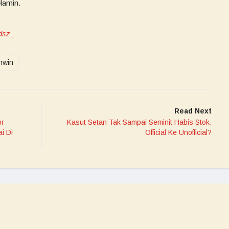
lamin.
dsz_
hwin
Read Next
or
Kasut Setan Tak Sampai Seminit Habis Stok.
i Di
Official Ke Unofficial?