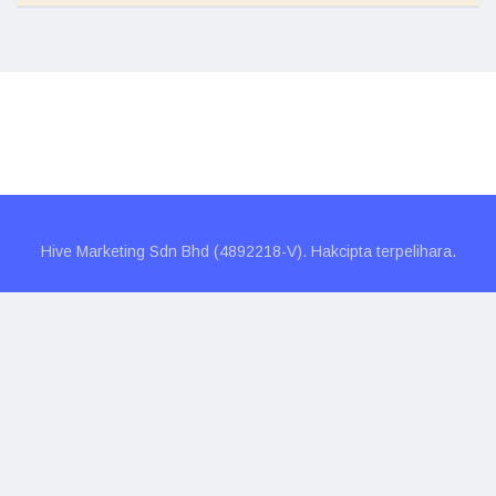
Hive Marketing Sdn Bhd (4892218-V). Hakcipta terpelihara.