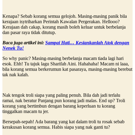
Kenapa? Sebab korang semua gelojoh. Masing-masing panik bila
kerajaan isytriharkan Perintah Kawalan Pergerakan. Hellooo?
Kerajaan dah cakap, korang masih boleh keluar untuk berbelanja
dan pasar raya tidak ditutup.
Baca juga artikel ini:
Sampai Hati… Kesiankanlah Atok dengan
Nenek Tu!
So why panic? Masing-masing berbelanja macam tiada lagi hari
esok. Ehh! Tu tajuk lagu Sharifah Aini. Hahahaha! Macam ni laaa,
bila korang semua berkerumun kat pasaraya, masing-masing berebut
tak nak kalah.
Nak tengok troli siapa yang paling penuh. Bila dah jadi terlalu
ramai, nak beratur Panjang pun korang jadi malas. End up? Troli
korang yang bertimbun dengan barang keperluan tu korang
tinggalkan macam tu jer.
Bersepah-sepah! Ada barang yang kat dalam troli tu rosak sebab
kerakusan korang semua. Habis siapa yang nak ganti tu?