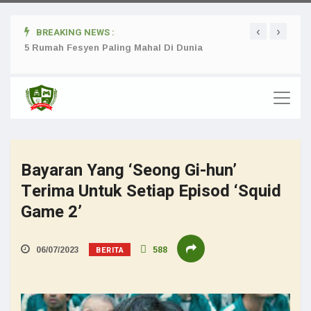
‹
›
BREAKING NEWS :
ta
5 Rumah Fesyen Paling Mahal Di Dunia
Setuj
Bayaran Yang ‘Seong Gi-hun’
Terima Untuk Setiap Episod ‘Squid
Game 2’
BERITA
06/07/2023
588