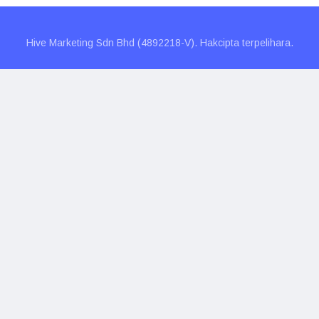
Hive Marketing Sdn Bhd (4892218-V). Hakcipta terpelihara.