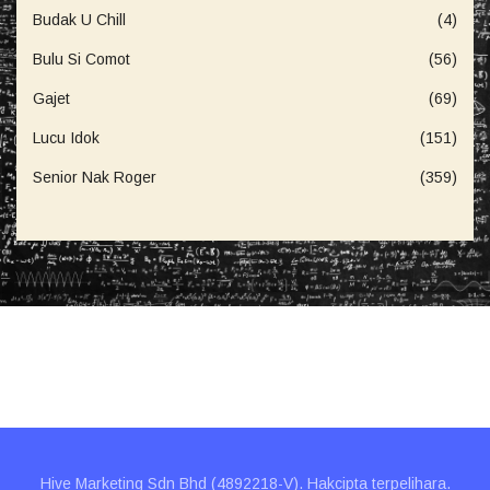
Budak U Chill
(4)
Bulu Si Comot
(56)
Gajet
(69)
Lucu Idok
(151)
Senior Nak Roger
(359)
Hive Marketing Sdn Bhd (4892218-V). Hakcipta terpelihara.