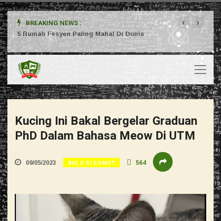
‹
›
BREAKING NEWS :
ta
5 Rumah Fesyen Paling Mahal Di Dunia
Setuj
Kucing Ini Bakal Bergelar Graduan
PhD Dalam Bahasa Meow Di UTM
BULU SI COMOT
09/05/2023
564