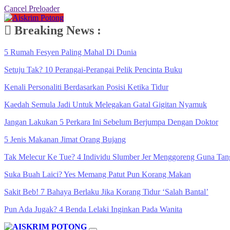
Cancel Preloader
Breaking News :
5 Rumah Fesyen Paling Mahal Di Dunia
Setuju Tak? 10 Perangai-Perangai Pelik Pencinta Buku
Kenali Personaliti Berdasarkan Posisi Ketika Tidur
Kaedah Semula Jadi Untuk Melegakan Gatal Gigitan Nyamuk
Jangan Lakukan 5 Perkara Ini Sebelum Berjumpa Dengan Doktor
5 Jenis Makanan Jimat Orang Bujang
Tak Melecur Ke Tue? 4 Individu Slumber Jer Menggoreng Guna Tan
Suka Buah Laici? Yes Memang Patut Pun Korang Makan
Sakit Beb! 7 Bahaya Berlaku Jika Korang Tidur ‘Salah Bantal’
Pun Ada Jugak? 4 Benda Lelaki Inginkan Pada Wanita