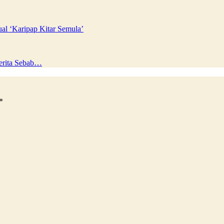
al ‘Karipap Kitar Semula’
Cerita Sebab…
*