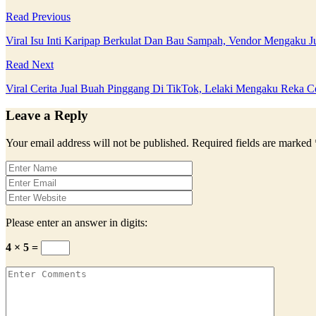
Read Previous
Viral Isu Inti Karipap Berkulat Dan Bau Sampah, Vendor Mengaku Ju
Read Next
Viral Cerita Jual Buah Pinggang Di TikTok, Lelaki Mengaku Reka 
Leave a Reply
Your email address will not be published.
Required fields are marked
Please enter an answer in digits:
4 × 5 =