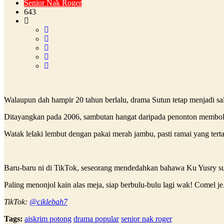
Senior Nak Roger
643
Walaupun dah hampir 20 tahun berlalu, drama Sutun tetap menjadi sa
Ditayangkan pada 2006, sambutan hangat daripada penonton membole
Watak lelaki lembut dengan pakai merah jambu, pasti ramai yang ter
Baru-baru ni di TikTok, seseorang mendedahkan bahawa Ku Yusry su
Paling menonjol kain alas meja, siap berbulu-bulu lagi wak! Comel j
TikTok:
@ciklebah7
Tags:
aiskrim potong
drama popular
senior nak roger