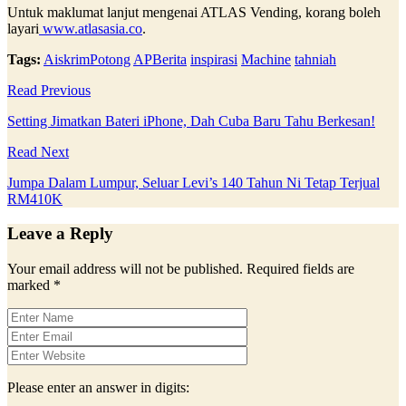
Untuk maklumat lanjut mengenai ATLAS Vending, korang boleh
layari
www.atlasasia.co
.
Tags:
AiskrimPotong
APBerita
inspirasi
Machine
tahniah
Read Previous
Setting Jimatkan Bateri iPhone, Dah Cuba Baru Tahu Berkesan!
Read Next
Jumpa Dalam Lumpur, Seluar Levi’s 140 Tahun Ni Tetap Terjual
RM410K
Leave a Reply
Your email address will not be published.
Required fields are
marked
*
Please enter an answer in digits: