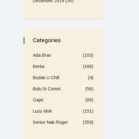
December 2019
(30)
Categories
Ada Bran
(103)
Berita
(168)
Budak U Chill
(4)
Bulu Si Comot
(56)
Gajet
(69)
Lucu Idok
(151)
Senior Nak Roger
(359)