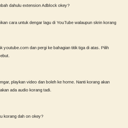
mbah dahulu extension Adblock okey?
kan cara untuk dengar lagu di YouTube walaupun skrin korang
outube.com dan pergi ke bahagian titik tiga di atas. Pilih
sebut.
engar, playkan video dan boleh ke home. Nanti korang akan
 akan ada audio korang tadi.
’ tu korang dah on okey?