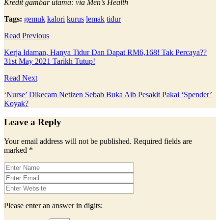
Kredit gambar utama: via Men’s Health
Tags:
gemuk
kalori
kurus
lemak
tidur
Read Previous
Kerja Idaman, Hanya Tidur Dan Dapat RM6,168! Tak Percaya??
31st May 2021 Tarikh Tutup!
Read Next
‘Nurse’ Dikecam Netizen Sebab Buka Aib Pesakit Pakai ‘Spender’
Koyak?
Leave a Reply
Your email address will not be published.
Required fields are
marked
*
Please enter an answer in digits: