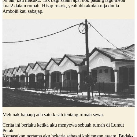
Ni tak, kau masuk2. Tak bagi salam apa, dok pasang lagu metal
kuat2 dalam rumah. Hisap rokok, yeahhhh akulah raja dunia.
Amboiii kau sabajap.
Meh nak habaqq ada satu kisah tentang rumah sewa.
Cerita ini berlaku ketika aku menyewa sebuah rumah di Lumut
Perak.
Kemasukan pertama aku bekerja sebagai kakitangan awam. Budak-