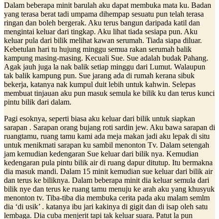
Dalam beberapa minit barulah aku dapat membuka mata ku. Badan
yang terasa berat tadi umpama dihempap sesuatu pun telah terasa
ringan dan boleh bergerak. Aku terus bangun daripada katil dan
mengintai keluar dari tingkap. Aku lihat tiada sesiapa pun. Aku
keluar pula dari bilik melihat kawan serumah. Tiada siapa diluar.
Kebetulan hari tu hujung minggu semua rakan serumah balik
kampung masing-masing. Kecuali Sue. Sue adalah budak Pahang.
Agak jauh juga la nak balik setiap minggu dari Lumut. Walaupun
tak balik kampung pun. Sue jarang ada di rumah kerana sibuk
bekerja, katanya nak kumpul duit lebih untuk kahwin. Selepas
membuat tinjauan aku pun masuk semula ke bilik ku dan terus kunci
pintu bilik dari dalam.
Pagi esoknya, seperti biasa aku keluar dari bilik untuk siapkan
sarapan . Sarapan orang bujang roti sardin jew. Aku bawa sarapan di
ruangtamu, ruang tamu kami ada meja makan jadi aku lepak di situ
untuk menikmati sarapan ku sambil menonton Tv. Dalam setengah
jam kemudian kedengaran Sue keluar dari bilik nya. Kemudian
kedengaran pula pintu bilik air di ruang dapur ditutup. Itu bermakna
dia masuk mandi. Dalam 15 minit kemudian sue keluar dari bilik air
dan terus ke biliknya. Dalam beberapa minit dia keluar semula dari
bilik nye dan terus ke ruang tamu menuju ke arah aku yang khusyuk
menonton tv. Tiba-tiba dia membuka cerita pada aku malam semlm
dia ‘di usik’ . katanya ibu jari kakinya di gigit dan di isap oleh satu
lembaga. Dia cuba menjerit tapi tak keluar suara. Patut la pun