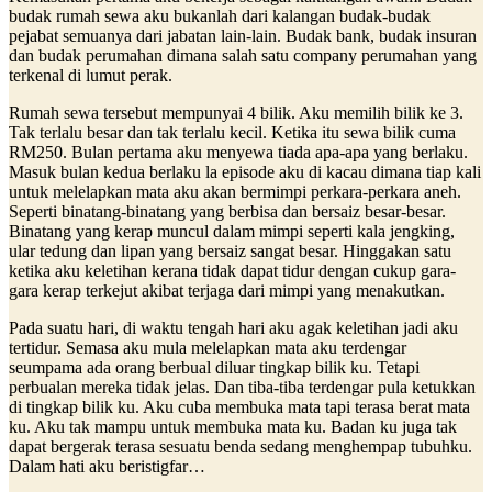
budak rumah sewa aku bukanlah dari kalangan budak-budak
pejabat semuanya dari jabatan lain-lain. Budak bank, budak insuran
dan budak perumahan dimana salah satu company perumahan yang
terkenal di lumut perak.
Rumah sewa tersebut mempunyai 4 bilik. Aku memilih bilik ke 3.
Tak terlalu besar dan tak terlalu kecil. Ketika itu sewa bilik cuma
RM250. Bulan pertama aku menyewa tiada apa-apa yang berlaku.
Masuk bulan kedua berlaku la episode aku di kacau dimana tiap kali
untuk melelapkan mata aku akan bermimpi perkara-perkara aneh.
Seperti binatang-binatang yang berbisa dan bersaiz besar-besar.
Binatang yang kerap muncul dalam mimpi seperti kala jengking,
ular tedung dan lipan yang bersaiz sangat besar. Hinggakan satu
ketika aku keletihan kerana tidak dapat tidur dengan cukup gara-
gara kerap terkejut akibat terjaga dari mimpi yang menakutkan.
Pada suatu hari, di waktu tengah hari aku agak keletihan jadi aku
tertidur. Semasa aku mula melelapkan mata aku terdengar
seumpama ada orang berbual diluar tingkap bilik ku. Tetapi
perbualan mereka tidak jelas. Dan tiba-tiba terdengar pula ketukkan
di tingkap bilik ku. Aku cuba membuka mata tapi terasa berat mata
ku. Aku tak mampu untuk membuka mata ku. Badan ku juga tak
dapat bergerak terasa sesuatu benda sedang menghempap tubuhku.
Dalam hati aku beristigfar…