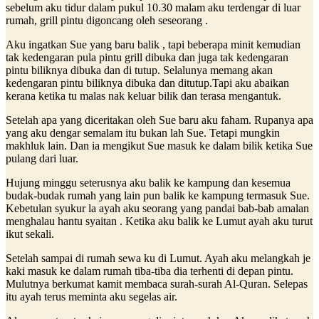
sebelum aku tidur dalam pukul 10.30 malam aku terdengar di luar
rumah, grill pintu digoncang oleh seseorang .
Aku ingatkan Sue yang baru balik , tapi beberapa minit kemudian
tak kedengaran pula pintu grill dibuka dan juga tak kedengaran
pintu biliknya dibuka dan di tutup. Selalunya memang akan
kedengaran pintu biliknya dibuka dan ditutup.Tapi aku abaikan
kerana ketika tu malas nak keluar bilik dan terasa mengantuk.
Setelah apa yang diceritakan oleh Sue baru aku faham. Rupanya apa
yang aku dengar semalam itu bukan lah Sue. Tetapi mungkin
makhluk lain. Dan ia mengikut Sue masuk ke dalam bilik ketika Sue
pulang dari luar.
Hujung minggu seterusnya aku balik ke kampung dan kesemua
budak-budak rumah yang lain pun balik ke kampung termasuk Sue.
Kebetulan syukur la ayah aku seorang yang pandai bab-bab amalan
menghalau hantu syaitan . Ketika aku balik ke Lumut ayah aku turut
ikut sekali.
Setelah sampai di rumah sewa ku di Lumut. Ayah aku melangkah je
kaki masuk ke dalam rumah tiba-tiba dia terhenti di depan pintu.
Mulutnya berkumat kamit membaca surah-surah Al-Quran. Selepas
itu ayah terus meminta aku segelas air.