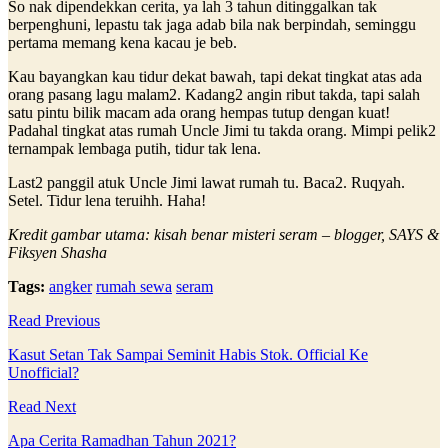
So nak dipendekkan cerita, ya lah 3 tahun ditinggalkan tak
berpenghuni, lepastu tak jaga adab bila nak berpindah, seminggu
pertama memang kena kacau je beb.
Kau bayangkan kau tidur dekat bawah, tapi dekat tingkat atas ada
orang pasang lagu malam2. Kadang2 angin ribut takda, tapi salah
satu pintu bilik macam ada orang hempas tutup dengan kuat!
Padahal tingkat atas rumah Uncle Jimi tu takda orang. Mimpi pelik2
ternampak lembaga putih, tidur tak lena.
Last2 panggil atuk Uncle Jimi lawat rumah tu. Baca2. Ruqyah.
Setel. Tidur lena teruihh. Haha!
Kredit gambar utama: kisah benar misteri seram – blogger, SAYS &
Fiksyen Shasha
Tags:
angker
rumah sewa
seram
Read Previous
Kasut Setan Tak Sampai Seminit Habis Stok. Official Ke
Unofficial?
Read Next
Apa Cerita Ramadhan Tahun 2021?