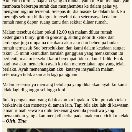
Aku cuma turut sahaja apa yang di minta ayah ku. Aku melihat ayah
membaca beberapa surah dan menghembus ke dalam gelas yg
mengandungi air tersebut. Selepas itu dia masuk ke dalam bilik ku
merenjis seluruh bilik dgn air tersebut dan seterusnya kedalam
rumah ruang dapur, ruang tamu dan sekitar diluar rumah.
Malam tersebut dalam pukul 12.00 tgh malam diluar rumah
kedengaran bunyi grill di goncang, sliding door di ketuk dan
terdengar juga umpama dicakar-cakar aku dan beberapa budak
rumah termasuk Sue berpelukkan dan kami dalam keadaan sangat
takut. 15 minit kemudian barulah gangguan yang menakutkan itu
berhenti, malam tersebut kami berempat tidur dalam 1 bilik. Esok
pagi nya aku menelefon ayah ku dan menceritakan apa yang telah
berlaku. Ayah menenangkan aku, katanya insyaallah malam
seterusnya tidak akan ada lagi gangguan .
Malam seterusnya memang betul apa yang dikatakan ayah ku kami
tidak lagi di ganggu sehingga kini.
Itulah pengalaman yang tidak akan ku lupakan. Kini pun aku telah
berkahwin dan menetap di taman lain. Tapi bila aku lalu di kawasan
taman rumah sewa ku dulu terkenang semula peristiwa yang
menakutkan yang akan menjadi cerita pada anak cucu cicit ku kelak.
– Oleh, Tina