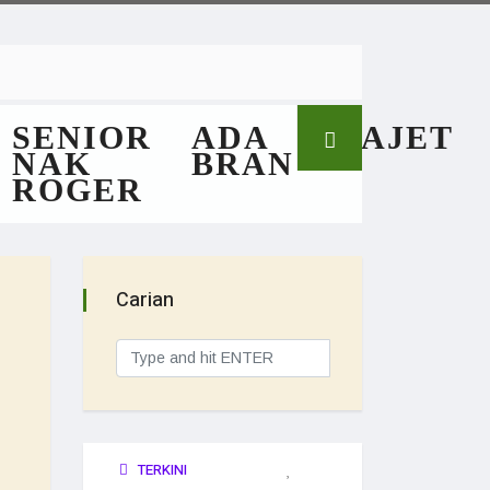
SENIOR
ADA
GAJET
NAK
BRAN
ROGER
Carian
TERKINI