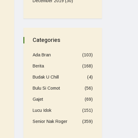
December 2019
(30)
Categories
Ada Bran
(103)
Berita
(168)
Budak U Chill
(4)
Bulu Si Comot
(56)
Gajet
(69)
Lucu Idok
(151)
Senior Nak Roger
(359)