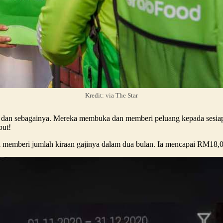
Kredit: via The Star
an sebagainya. Mereka membuka dan memberi peluang kepada sesiapa 
but!
a memberi jumlah kiraan gajinya dalam dua bulan. Ia mencapai RM18,0