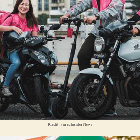
Kredit: via ecInsider News