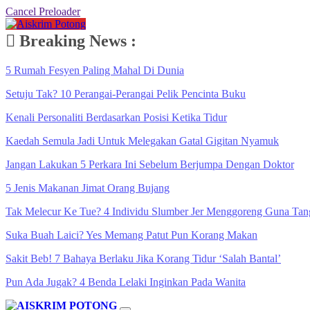
Cancel Preloader
Breaking News :
5 Rumah Fesyen Paling Mahal Di Dunia
Setuju Tak? 10 Perangai-Perangai Pelik Pencinta Buku
Kenali Personaliti Berdasarkan Posisi Ketika Tidur
Kaedah Semula Jadi Untuk Melegakan Gatal Gigitan Nyamuk
Jangan Lakukan 5 Perkara Ini Sebelum Berjumpa Dengan Doktor
5 Jenis Makanan Jimat Orang Bujang
Tak Melecur Ke Tue? 4 Individu Slumber Jer Menggoreng Guna Tan
Suka Buah Laici? Yes Memang Patut Pun Korang Makan
Sakit Beb! 7 Bahaya Berlaku Jika Korang Tidur ‘Salah Bantal’
Pun Ada Jugak? 4 Benda Lelaki Inginkan Pada Wanita