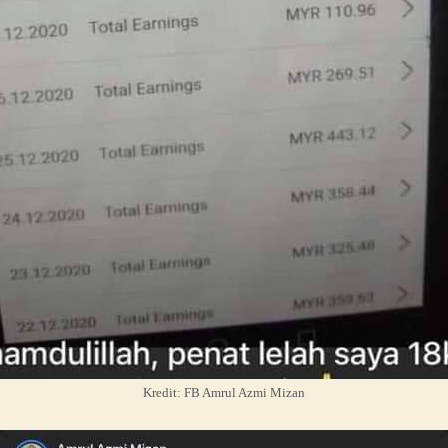
Kredit: FB Amrul Azmi Mizan