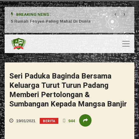
‹
›
BREAKING NEWS :
ta
5 Rumah Fesyen Paling Mahal Di Dunia
Setuj
Seri Paduka Baginda Bersama
Keluarga Turut Turun Padang
Memberi Pertolongan &
Sumbangan Kepada Mangsa Banjir
BERITA
19/01/2021
944