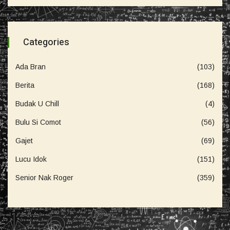
Categories
Ada Bran
(103)
Berita
(168)
Budak U Chill
(4)
Bulu Si Comot
(56)
Gajet
(69)
Lucu Idok
(151)
Senior Nak Roger
(359)