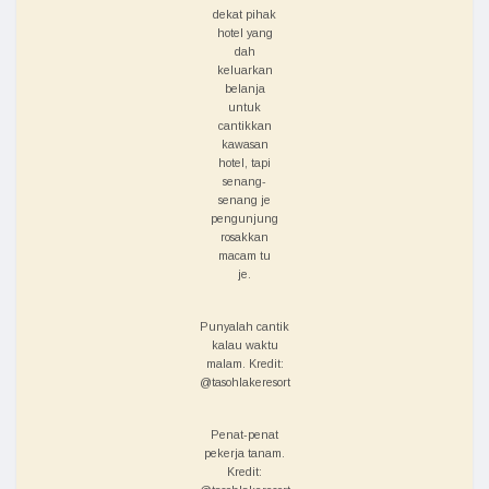
dekat pihak
hotel yang
dah
keluarkan
belanja
untuk
cantikkan
kawasan
hotel, tapi
senang-
senang je
pengunjung
rosakkan
macam tu
je.
Punyalah cantik
kalau waktu
malam. Kredit:
@tasohlakeresort
Penat-penat
pekerja tanam.
Kredit: