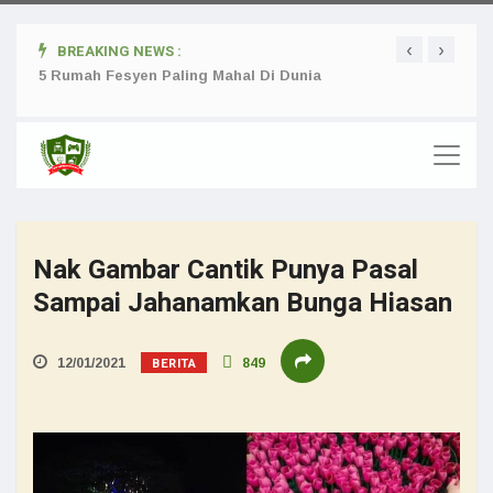
‹
›
BREAKING NEWS :
ta
5 Rumah Fesyen Paling Mahal Di Dunia
Setuj
Nak Gambar Cantik Punya Pasal
Sampai Jahanamkan Bunga Hiasan
BERITA
12/01/2021
849