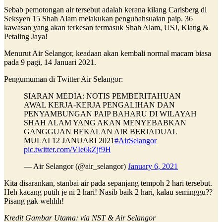
Sebab pemotongan air tersebut adalah kerana kilang Carlsberg di
Seksyen 15 Shah Alam melakukan pengubahsuaian paip. 36
kawasan yang akan terkesan termasuk Shah Alam, USJ, Klang &
Petaling Jaya!
Menurut Air Selangor, keadaan akan kembali normal macam biasa
pada 9 pagi, 14 Januari 2021.
Pengumuman di Twitter Air Selangor:
SIARAN MEDIA: NOTIS PEMBERITAHUAN
AWAL KERJA-KERJA PENGALIHAN DAN
PENYAMBUNGAN PAIP BAHARU DI WILAYAH
SHAH ALAM YANG AKAN MENYEBABKAN
GANGGUAN BEKALAN AIR BERJADUAL
MULAI 12 JANUARI 2021
#AirSelangor
pic.twitter.com/VIe6kZjf9H
— Air Selangor (@air_selangor)
January 6, 2021
Kita disarankan, stanbai air pada sepanjang tempoh 2 hari tersebut.
Heh kacang putih je ni 2 hari! Nasib baik 2 hari, kalau seminggu??
Pisang gak wehhh!
Kredit Gambar Utama: via NST & Air Selangor