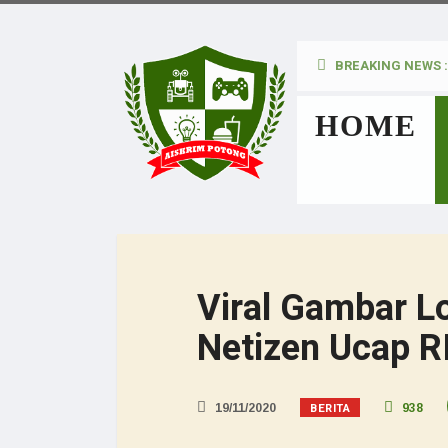
BREAKING NEWS :
kan Pada Wanita
HOME
Viral Gambar Lo
Netizen Ucap R
BERITA
19/11/2020
938