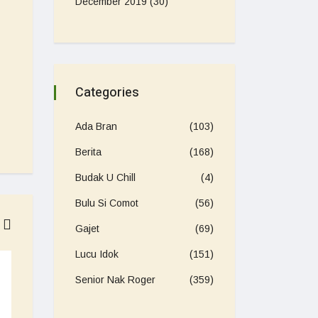
December 2019
(30)
Categories
Ada Bran
(103)
Berita
(168)
Budak U Chill
(4)
Bulu Si Comot
(56)
Gajet
(69)
Lucu Idok
(151)
SENIOR NAK ROGER
SENIOR NAK RO
Background selfie dan sos med
Kenali personaliti 
Senior Nak Roger
(359)
worthy popular
air di warung
18/12/2019
18/12/2019