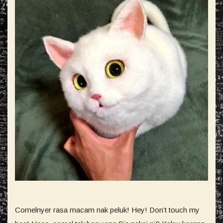
Comelnyer rasa macam nak peluk! Hey! Don’t touch my