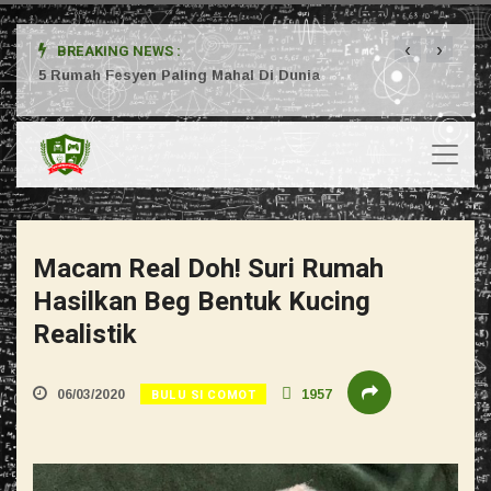
‹
›
BREAKING NEWS :
ta
5 Rumah Fesyen Paling Mahal Di Dunia
Setuj
Macam Real Doh! Suri Rumah
Hasilkan Beg Bentuk Kucing
Realistik
BULU SI COMOT
06/03/2020
1957