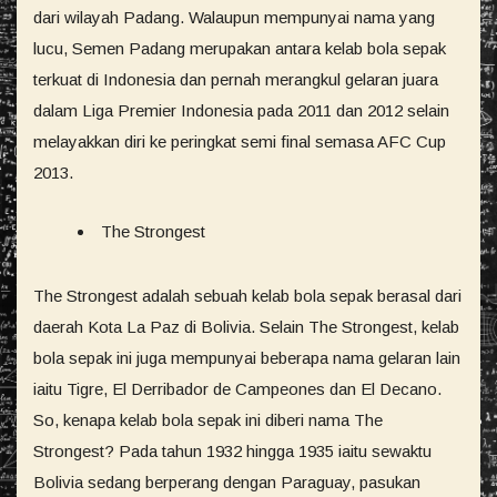
dari wilayah Padang. Walaupun mempunyai nama yang
lucu, Semen Padang merupakan antara kelab bola sepak
terkuat di Indonesia dan pernah merangkul gelaran juara
dalam Liga Premier Indonesia pada 2011 dan 2012 selain
melayakkan diri ke peringkat semi final semasa AFC Cup
2013.
The Strongest
The Strongest adalah sebuah kelab bola sepak berasal dari
daerah Kota La Paz di Bolivia. Selain The Strongest, kelab
bola sepak ini juga mempunyai beberapa nama gelaran lain
iaitu Tigre, El Derribador de Campeones dan El Decano.
So, kenapa kelab bola sepak ini diberi nama The
Strongest? Pada tahun 1932 hingga 1935 iaitu sewaktu
Bolivia sedang berperang dengan Paraguay, pasukan