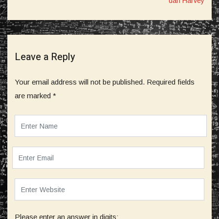
dan Harvey
Leave a Reply
Your email address will not be published.
Required fields
are marked
*
Please enter an answer in digits: