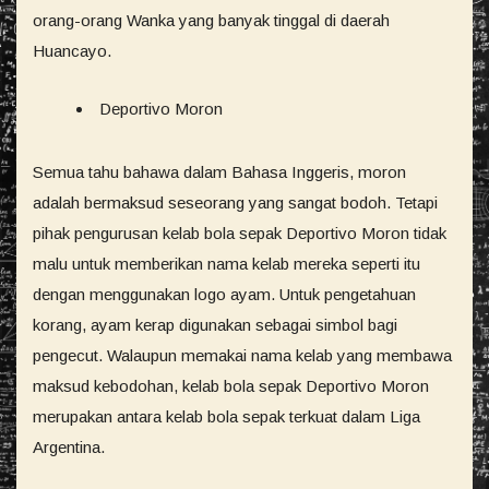
orang-orang Wanka yang banyak tinggal di daerah
Huancayo.
Deportivo Moron
Semua tahu bahawa dalam Bahasa Inggeris, moron
adalah bermaksud seseorang yang sangat bodoh. Tetapi
pihak pengurusan kelab bola sepak Deportivo Moron tidak
malu untuk memberikan nama kelab mereka seperti itu
dengan menggunakan logo ayam. Untuk pengetahuan
korang, ayam kerap digunakan sebagai simbol bagi
pengecut. Walaupun memakai nama kelab yang membawa
maksud kebodohan, kelab bola sepak Deportivo Moron
merupakan antara kelab bola sepak terkuat dalam Liga
Argentina.