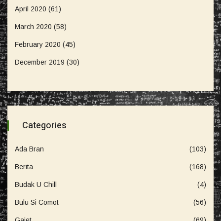
April 2020
(61)
March 2020
(58)
February 2020
(45)
December 2019
(30)
Categories
Ada Bran
(103)
Berita
(168)
Budak U Chill
(4)
Bulu Si Comot
(56)
Gajet
(69)