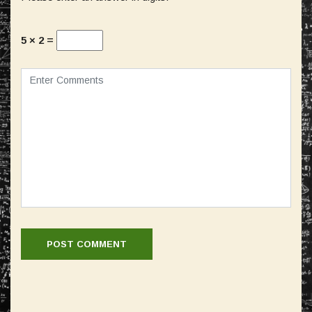
5 × 2 =