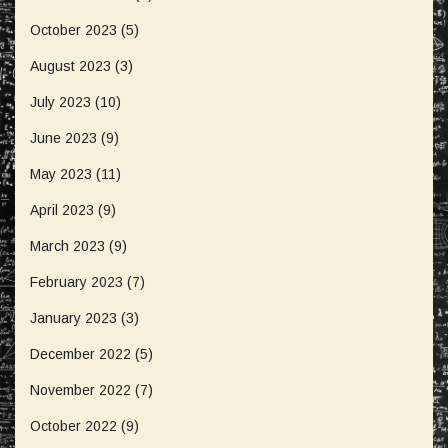
October 2023
(5)
August 2023
(3)
July 2023
(10)
June 2023
(9)
May 2023
(11)
April 2023
(9)
March 2023
(9)
February 2023
(7)
January 2023
(3)
December 2022
(5)
November 2022
(7)
October 2022
(9)