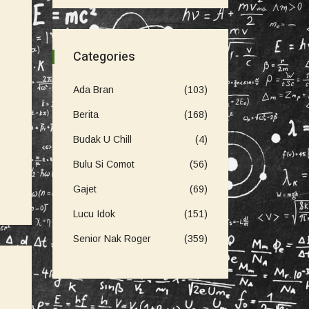
Categories
Ada Bran
(103)
Berita
(168)
Budak U Chill
(4)
Bulu Si Comot
(56)
Gajet
(69)
Lucu Idok
(151)
Senior Nak Roger
(359)