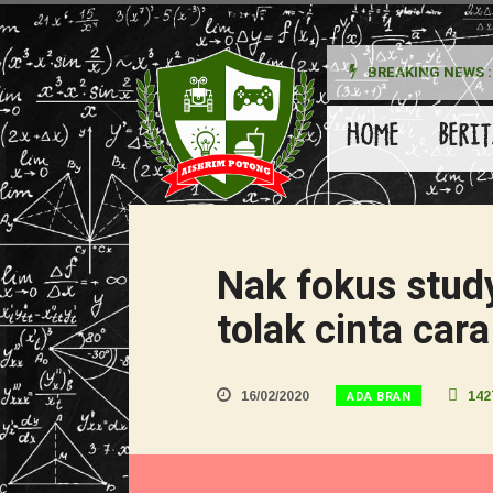
BREAKING NEWS :
HOME
BERIT
Nak fokus stud
tolak cinta cara
ADA BRAN
16/02/2020
142