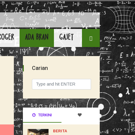
ROGER
ADA BRAN
GAJET
Carian
TERKINI
BERITA