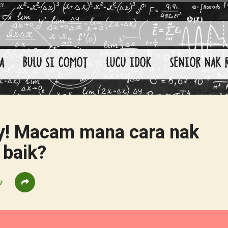
A
BULU SI COMOT
LUCU IDOK
SENIOR NAK 
y! Macam mana cara nak
 baik?
7