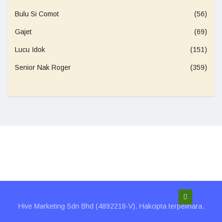
Bulu Si Comot
(56)
Gajet
(69)
Lucu Idok
(151)
Senior Nak Roger
(359)
Hive Marketing Sdn Bhd (4892218-V). Hakcipta terpelihara.