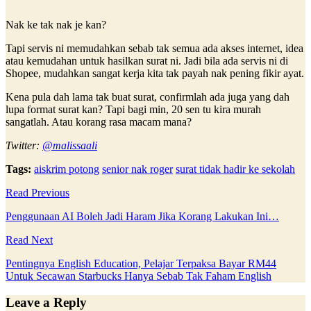
Nak ke tak nak je kan?
Tapi servis ni memudahkan sebab tak semua ada akses internet, idea
atau kemudahan untuk hasilkan surat ni. Jadi bila ada servis ni di
Shopee, mudahkan sangat kerja kita tak payah nak pening fikir ayat.
Kena pula dah lama tak buat surat, confirmlah ada juga yang dah
lupa format surat kan? Tapi bagi min, 20 sen tu kira murah
sangatlah. Atau korang rasa macam mana?
Twitter:
@malissaali
Tags:
aiskrim potong
senior nak roger
surat tidak hadir ke sekolah
Read Previous
Penggunaan AI Boleh Jadi Haram Jika Korang Lakukan Ini…
Read Next
Pentingnya English Education, Pelajar Terpaksa Bayar RM44
Untuk Secawan Starbucks Hanya Sebab Tak Faham English
Leave a Reply