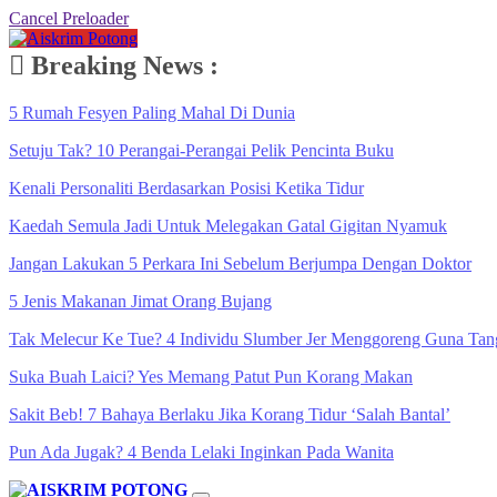
Cancel Preloader
Breaking News :
5 Rumah Fesyen Paling Mahal Di Dunia
Setuju Tak? 10 Perangai-Perangai Pelik Pencinta Buku
Kenali Personaliti Berdasarkan Posisi Ketika Tidur
Kaedah Semula Jadi Untuk Melegakan Gatal Gigitan Nyamuk
Jangan Lakukan 5 Perkara Ini Sebelum Berjumpa Dengan Doktor
5 Jenis Makanan Jimat Orang Bujang
Tak Melecur Ke Tue? 4 Individu Slumber Jer Menggoreng Guna Tan
Suka Buah Laici? Yes Memang Patut Pun Korang Makan
Sakit Beb! 7 Bahaya Berlaku Jika Korang Tidur ‘Salah Bantal’
Pun Ada Jugak? 4 Benda Lelaki Inginkan Pada Wanita