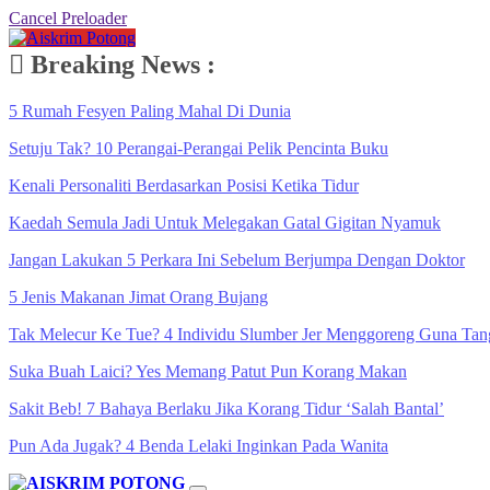
Cancel Preloader
Breaking News :
5 Rumah Fesyen Paling Mahal Di Dunia
Setuju Tak? 10 Perangai-Perangai Pelik Pencinta Buku
Kenali Personaliti Berdasarkan Posisi Ketika Tidur
Kaedah Semula Jadi Untuk Melegakan Gatal Gigitan Nyamuk
Jangan Lakukan 5 Perkara Ini Sebelum Berjumpa Dengan Doktor
5 Jenis Makanan Jimat Orang Bujang
Tak Melecur Ke Tue? 4 Individu Slumber Jer Menggoreng Guna Tan
Suka Buah Laici? Yes Memang Patut Pun Korang Makan
Sakit Beb! 7 Bahaya Berlaku Jika Korang Tidur ‘Salah Bantal’
Pun Ada Jugak? 4 Benda Lelaki Inginkan Pada Wanita