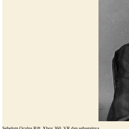
Sebelum Oculus Rift, Xbox 360, VR dan sebagainya.