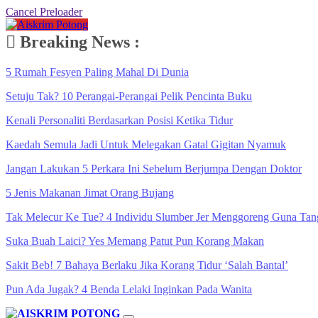
Cancel Preloader
Breaking News :
5 Rumah Fesyen Paling Mahal Di Dunia
Setuju Tak? 10 Perangai-Perangai Pelik Pencinta Buku
Kenali Personaliti Berdasarkan Posisi Ketika Tidur
Kaedah Semula Jadi Untuk Melegakan Gatal Gigitan Nyamuk
Jangan Lakukan 5 Perkara Ini Sebelum Berjumpa Dengan Doktor
5 Jenis Makanan Jimat Orang Bujang
Tak Melecur Ke Tue? 4 Individu Slumber Jer Menggoreng Guna Tan
Suka Buah Laici? Yes Memang Patut Pun Korang Makan
Sakit Beb! 7 Bahaya Berlaku Jika Korang Tidur ‘Salah Bantal’
Pun Ada Jugak? 4 Benda Lelaki Inginkan Pada Wanita