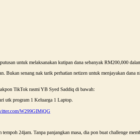
putusan untuk melaksanakan kutipan dana sebanyak RM200,000 dalam 
kan. Bukan senang nak tarik perhatian netizen untuk menjayakan dana 
 takpon TikTok rasmi YB Syed Saddiq di bawah:
i utk program 1 Keluarga 1 Laptop.
twitter.com/W299GIMjQG
m tempoh 24jam. Tanpa panjangkan masa, dia pon buat challenge memb