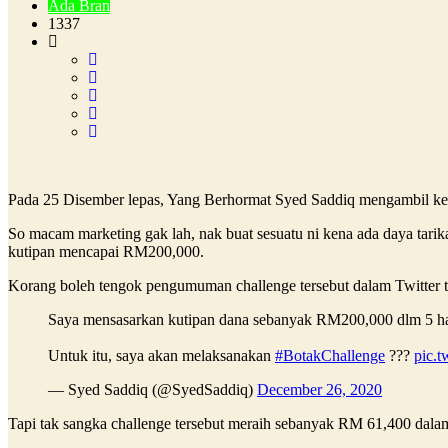
Ada Bran
1337
Pada 25 Disember lepas, Yang Berhormat Syed Saddiq mengambil ke
So macam marketing gak lah, nak buat sesuatu ni kena ada daya tari
kutipan mencapai RM200,000.
Korang boleh tengok pengumuman challenge tersebut dalam Twitter
Saya mensasarkan kutipan dana sebanyak RM200,000 dlm 5 har
Untuk itu, saya akan melaksanakan
#BotakChallenge
??‍?
pic.
— Syed Saddiq (@SyedSaddiq)
December 26, 2020
Tapi tak sangka challenge tersebut meraih sebanyak RM 61,400 dala