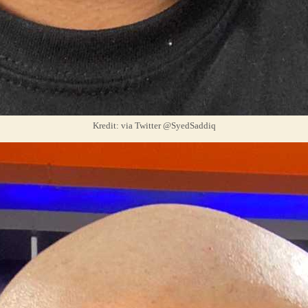
Kredit: via Twitter @SyedSaddiq