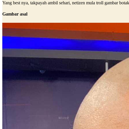
Yang best nya, takpayah ambil sehari, netizen mula troll gambar b
Gambar asal