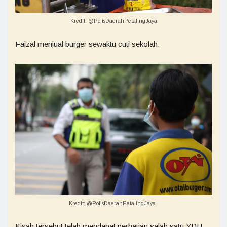
Kredit: @PolisDaerahPetalingJaya
Faizal menjual burger sewaktu cuti sekolah.
Kredit: @PolisDaerahPetalingJaya
Kisah tersebut telah mendapat perhatian salah satu YDH