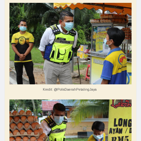
Kredit: @PolisDaerahPetalingJaya