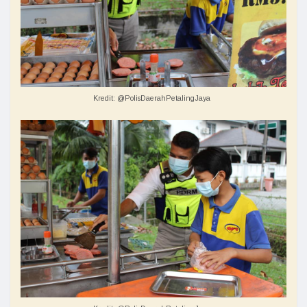
Kredit: @PolisDaerahPetalingJaya