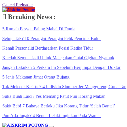
Cancel Preloader
Breaking News :
5 Rumah Fesyen Paling Mahal Di Dunia
Setuju Tak? 10 Perangai-Perangai Pelik Pencinta Buku
Kenali Personaliti Berdasarkan Posisi Ketika Tidur
Kaedah Semula Jadi Untuk Melegakan Gatal Gigitan Nyamuk
Jangan Lakukan 5 Perkara Ini Sebelum Berjumpa Dengan Doktor
5 Jenis Makanan Jimat Orang Bujang
Tak Melecur Ke Tue? 4 Individu Slumber Jer Menggoreng Guna Tan
Suka Buah Laici? Yes Memang Patut Pun Korang Makan
Sakit Beb! 7 Bahaya Berlaku Jika Korang Tidur ‘Salah Bantal’
Pun Ada Jugak? 4 Benda Lelaki Inginkan Pada Wanita