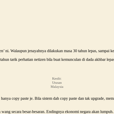
 sen’ ni. Walaupun jenayahnya dilakukan masa 30 tahun lepas, sampai ke 
hun tarik perhatian netizen bila buat kemunculan di dada akhbar lep
Kredit:
Utusan
Malaysia
n hanya copy paste je. Bila sistem dah copy paste dan tak upgrade, m
an wang secara besar-besaran. Endingnya ekonomi negara akan lumpuh.