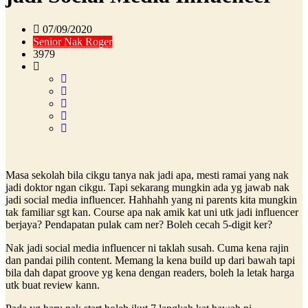
07/09/2020
Senior Nak Roger
3979
Masa sekolah bila cikgu tanya nak jadi apa, mesti ramai yang nak
jadi doktor ngan cikgu. Tapi sekarang mungkin ada yg jawab nak
jadi social media influencer. Hahhahh yang ni parents kita mungkin
tak familiar sgt kan. Course apa nak amik kat uni utk jadi influencer
berjaya? Pendapatan pulak cam ner? Boleh cecah 5-digit ker?
Nak jadi social media influencer ni taklah susah. Cuma kena rajin
dan pandai pilih content. Memang la kena build up dari bawah tapi
bila dah dapat groove yg kena dengan readers, boleh la letak harga
utk buat review kann.