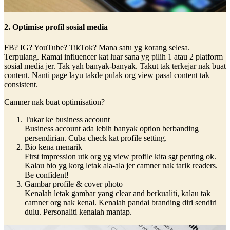
2. Optimise profil sosial media
FB? IG? YouTube? TikTok? Mana satu yg korang selesa.
Terpulang. Ramai influencer kat luar sana yg pilih 1 atau 2 platform
sosial media jer. Tak yah banyak-banyak. Takut tak terkejar nak buat
content. Nanti page layu takde pulak org view pasal content tak
consistent.
Camner nak buat optimisation?
Tukar ke business account
Business account ada lebih banyak option berbanding
persendirian. Cuba check kat profile setting.
Bio kena menarik
First impression utk org yg view profile kita sgt penting ok.
Kalau bio yg korg letak ala-ala jer camner nak tarik readers.
Be confident!
Gambar profile & cover photo
Kenalah letak gambar yang clear and berkualiti, kalau tak
camner org nak kenal. Kenalah pandai branding diri sendiri
dulu. Personaliti kenalah mantap.