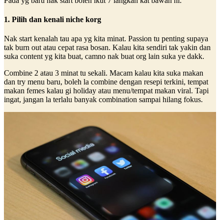
Pada yg baru nak start boleh ikut 7 langkah kat bawah ni.
1. Pilih dan kenali niche korg
Nak start kenalah tau apa yg kita minat. Passion tu penting supaya
tak burn out atau cepat rasa bosan. Kalau kita sendiri tak yakin dan
suka content yg kita buat, camno nak buat org lain suka ye dakk.
Combine 2 atau 3 minat tu sekali. Macam kalau kita suka makan
dan try menu baru, boleh la combine dengan resepi terkini, tempat
makan femes kalau gi holiday atau menu/tempat makan viral. Tapi
ingat, jangan la terlalu banyak combination sampai hilang fokus.