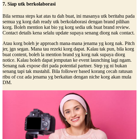
7. Siap utk berkolaborasi
Bila semua steps kat atas tu dah buat, ini masanya utk beritahu pada
semua yg korg dah ready utk berkolaborasi dengan brand pilihan
korg. Boleh mention kat bio yg korg sedia utk buat brand review.
Contact details kena selalu update supaya senang diorg nak contact.
Atau korg boleh je approach mana-mana jenama yg korg nak. Pitch
jer, jgn segan. Mana tau rezeki korg dapat. Kalau tak pun, bila korg
buat content, boleh la mention brand yg korg nak supaya diorg
notice. Kalau boleh dapat jemputan ke event launching lagi ngam.
Senang nak expose diri pada potential partner. Step yg ni bukan
senang tapi tak mustahil. Bila follower based korang cecah ratusan
ribu of coz ada jenama yg berkaitan dengan niche korg akan mula
DM.