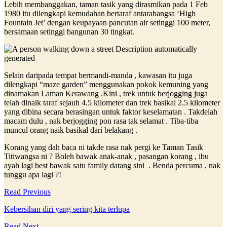
Lebih membanggakan, taman tasik yang dirasmikan pada 1 Feb
1980 itu dilengkapi kemudahan bertaraf antarabangsa ‘High
Fountain Jet’ dengan keupayaan pancutan air setinggi 100 meter,
bersamaan setinggi bangunan 30 tingkat.
Selain daripada tempat bermandi-manda , kawasan itu juga
dilengkapi “maze garden” menggunakan pokok kemuning yang
dinamakan Laman Kerawang .Kini , trek untuk berjogging juga
telah dinaik taraf sejauh 4.5 kilometer dan trek basikal 2.5 kilometer
yang dibina secara berasingan untuk faktor keselamatan . Takdelah
macam dulu , nak berjogging pon rasa tak selamat . Tiba-tiba
muncul orang naik basikal dari belakang .
Korang yang dah baca ni takde rasa nak pergi ke Taman Tasik
Titiwangsa ni ? Boleh bawak anak-anak , pasangan korang , ibu
ayah lagi best bawak satu family datang sini . Benda percuma , nak
tunggu apa lagi ?!
Read Previous
Kebersihan diri yang sering kita terlupa
Read Next