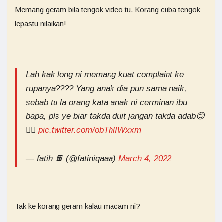
Memang geram bila tengok video tu. Korang cuba tengok
lepastu nilaikan!
Lah kak long ni memang kuat complaint ke
rupanya???? Yang anak dia pun sama naik,
sebab tu la orang kata anak ni cerminan ibu
bapa, pls ye biar takda duit jangan takda adab😊
☝🏻
pic.twitter.com/obThlIWxxm
— fatih 🍫 (@fatiniqaaa)
March 4, 2022
Tak ke korang geram kalau macam ni?