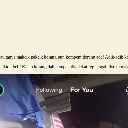
au tanya makcik pakcik korang pun kompem dorang ada! Adik-adik kor
tiktok beb! Kalau korang dah nampak dia dekat fyp tengah live tu maks