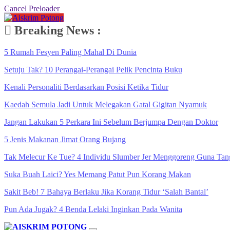
Cancel Preloader
Breaking News :
5 Rumah Fesyen Paling Mahal Di Dunia
Setuju Tak? 10 Perangai-Perangai Pelik Pencinta Buku
Kenali Personaliti Berdasarkan Posisi Ketika Tidur
Kaedah Semula Jadi Untuk Melegakan Gatal Gigitan Nyamuk
Jangan Lakukan 5 Perkara Ini Sebelum Berjumpa Dengan Doktor
5 Jenis Makanan Jimat Orang Bujang
Tak Melecur Ke Tue? 4 Individu Slumber Jer Menggoreng Guna Tan
Suka Buah Laici? Yes Memang Patut Pun Korang Makan
Sakit Beb! 7 Bahaya Berlaku Jika Korang Tidur ‘Salah Bantal’
Pun Ada Jugak? 4 Benda Lelaki Inginkan Pada Wanita