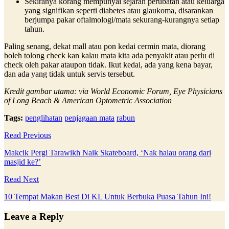
Sekiranya korang mempunyai sejarah perubatan atau keluarga
yang signifikan seperti diabetes atau glaukoma, disarankan
berjumpa pakar oftalmologi/mata sekurang-kurangnya setiap
tahun.
Paling senang, dekat mall atau pon kedai cermin mata, diorang
boleh tolong check kan kalau mata kita ada penyakit atau perlu di
check oleh pakar ataupon tidak. Ikut kedai, ada yang kena bayar,
dan ada yang tidak untuk servis tersebut.
Kredit gambar utama: via World Economic Forum, Eye Physicians
of Long Beach & American Optometric Association
Tags:
penglihatan
penjagaan mata
rabun
Read Previous
Makcik Pergi Tarawikh Naik Skateboard, ‘Nak halau orang dari
masjid ke?’
Read Next
10 Tempat Makan Best Di KL Untuk Berbuka Puasa Tahun Ini!
Leave a Reply