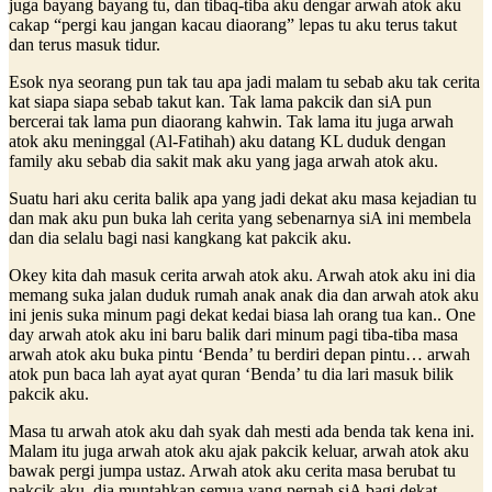
juga bayang bayang tu, dan tibaq-tiba aku dengar arwah atok aku
cakap “pergi kau jangan kacau diaorang” lepas tu aku terus takut
dan terus masuk tidur.
Esok nya seorang pun tak tau apa jadi malam tu sebab aku tak cerita
kat siapa siapa sebab takut kan. Tak lama pakcik dan siA pun
bercerai tak lama pun diaorang kahwin. Tak lama itu juga arwah
atok aku meninggal (Al-Fatihah) aku datang KL duduk dengan
family aku sebab dia sakit mak aku yang jaga arwah atok aku.
Suatu hari aku cerita balik apa yang jadi dekat aku masa kejadian tu
dan mak aku pun buka lah cerita yang sebenarnya siA ini membela
dan dia selalu bagi nasi kangkang kat pakcik aku.
Okey kita dah masuk cerita arwah atok aku. Arwah atok aku ini dia
memang suka jalan duduk rumah anak anak dia dan arwah atok aku
ini jenis suka minum pagi dekat kedai biasa lah orang tua kan.. One
day arwah atok aku ini baru balik dari minum pagi tiba-tiba masa
arwah atok aku buka pintu ‘Benda’ tu berdiri depan pintu… arwah
atok pun baca lah ayat ayat quran ‘Benda’ tu dia lari masuk bilik
pakcik aku.
Masa tu arwah atok aku dah syak dah mesti ada benda tak kena ini.
Malam itu juga arwah atok aku ajak pakcik keluar, arwah atok aku
bawak pergi jumpa ustaz. Arwah atok aku cerita masa berubat tu
pakcik aku, dia muntahkan semua yang pernah siA bagi dekat