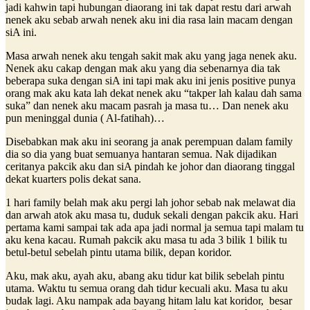
jadi kahwin tapi hubungan diaorang ini tak dapat restu dari arwah
nenek aku sebab arwah nenek aku ini dia rasa lain macam dengan
siA ini.
Masa arwah nenek aku tengah sakit mak aku yang jaga nenek aku.
Nenek aku cakap dengan mak aku yang dia sebenarnya dia tak
beberapa suka dengan siA ini tapi mak aku ini jenis positive punya
orang mak aku kata lah dekat nenek aku “takper lah kalau dah sama
suka” dan nenek aku macam pasrah ja masa tu… Dan nenek aku
pun meninggal dunia ( Al-fatihah)…
Disebabkan mak aku ini seorang ja anak perempuan dalam family
dia so dia yang buat semuanya hantaran semua. Nak dijadikan
ceritanya pakcik aku dan siA pindah ke johor dan diaorang tinggal
dekat kuarters polis dekat sana.
1 hari family belah mak aku pergi lah johor sebab nak melawat dia
dan arwah atok aku masa tu, duduk sekali dengan pakcik aku. Hari
pertama kami sampai tak ada apa jadi normal ja semua tapi malam tu
aku kena kacau. Rumah pakcik aku masa tu ada 3 bilik 1 bilik tu
betul-betul sebelah pintu utama bilik, depan koridor.
Aku, mak aku, ayah aku, abang aku tidur kat bilik sebelah pintu
utama. Waktu tu semua orang dah tidur kecuali aku. Masa tu aku
budak lagi. Aku nampak ada bayang hitam lalu kat koridor, besar