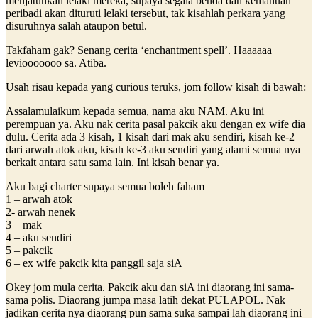
menjatuhkan lelaki mereka, supaya segala benda dan kemahuan
peribadi akan dituruti lelaki tersebut, tak kisahlah perkara yang
disuruhnya salah ataupon betul.
Takfaham gak? Senang cerita ‘enchantment spell’. Haaaaaa
leviooooooo sa. Atiba.
Usah risau kepada yang curious teruks, jom follow kisah di bawah:
Assalamulaikum kepada semua, nama aku NAM. Aku ini
perempuan ya. Aku nak cerita pasal pakcik aku dengan ex wife dia
dulu. Cerita ada 3 kisah, 1 kisah dari mak aku sendiri, kisah ke-2
dari arwah atok aku, kisah ke-3 aku sendiri yang alami semua nya
berkait antara satu sama lain. Ini kisah benar ya.
Aku bagi charter supaya semua boleh faham
1 – arwah atok
2- arwah nenek
3 – mak
4 – aku sendiri
5 – pakcik
6 – ex wife pakcik kita panggil saja siA
Okey jom mula cerita. Pakcik aku dan siA ini diaorang ini sama-
sama polis. Diaorang jumpa masa latih dekat PULAPOL. Nak
jadikan cerita nya diaorang pun sama suka sampai lah diaorang ini