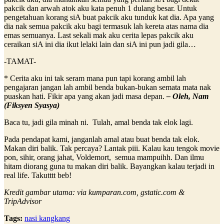
pakcik dan arwah atok aku kata penuh 1 dulang besar. Untuk
pengetahuan korang siA buat pakcik aku tunduk kat dia. Apa yang
dia nak semua pakcik aku bagi termasuk lah kereta atas nama dia
emas semuanya. Last sekali mak aku cerita lepas pakcik aku
ceraikan siA ini dia ikut lelaki lain dan siA ini pun jadi gila…
-TAMAT-
* Cerita aku ini tak seram mana pun tapi korang ambil lah
pengajaran jangan lah ambil benda bukan-bukan semata mata nak
puaskan hati. Fikir apa yang akan jadi masa depan.
– Oleh, Nam
(Fiksyen Syasya)
Baca tu, jadi gila minah ni. Tulah, amal benda tak elok lagi.
Pada pendapat kami, janganlah amal atau buat benda tak elok.
Makan diri balik. Tak percaya? Lantak piii. Kalau kau tengok movie
pon, sihir, orang jahat, Voldemort, semua mampuihh. Dan ilmu
hitam diorang guna tu makan diri balik. Bayangkan kalau terjadi in
real life. Takutttt beb!
Kredit gambar utama: via kumparan.com, gstatic.com &
TripAdvisor
Tags:
nasi kangkang