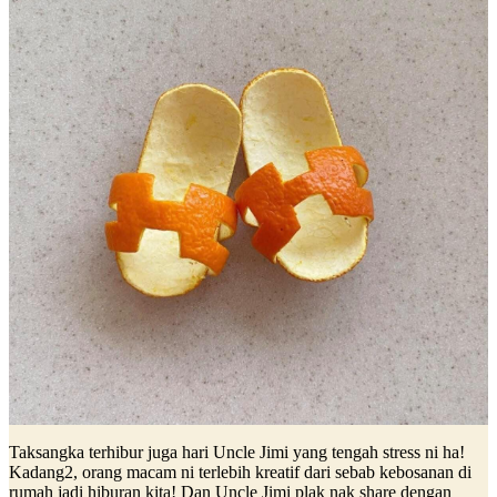
Taksangka terhibur juga hari Uncle Jimi yang tengah stress ni ha!
Kadang2, orang macam ni terlebih kreatif dari sebab kebosanan di
rumah jadi hiburan kita! Dan Uncle Jimi plak nak share dengan