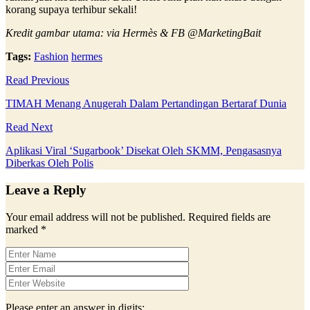
korang supaya terhibur sekali!
Kredit gambar utama: via Hermès & FB @MarketingBait
Tags:
Fashion
hermes
Read Previous
TIMAH Menang Anugerah Dalam Pertandingan Bertaraf Dunia
Read Next
Aplikasi Viral ‘Sugarbook’ Disekat Oleh SKMM, Pengasasnya
Diberkas Oleh Polis
Leave a Reply
Your email address will not be published.
Required fields are
marked
*
Please enter an answer in digits: