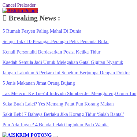
Cancel Preloader
Breaking News :
5 Rumah Fesyen Paling Mahal Di Dunia
Setuju Tak? 10 Perangai-Perangai Pelik Pencinta Buku
Kenali Personaliti Berdasarkan Posisi Ketika Tidur
Kaedah Semula Jadi Untuk Melegakan Gatal Gigitan Nyamuk
Jangan Lakukan 5 Perkara Ini Sebelum Berjumpa Dengan Doktor
5 Jenis Makanan Jimat Orang Bujang
Tak Melecur Ke Tue? 4 Individu Slumber Jer Menggoreng Guna Tan
Suka Buah Laici? Yes Memang Patut Pun Korang Makan
Sakit Beb! 7 Bahaya Berlaku Jika Korang Tidur ‘Salah Bantal’
Pun Ada Jugak? 4 Benda Lelaki Inginkan Pada Wanita