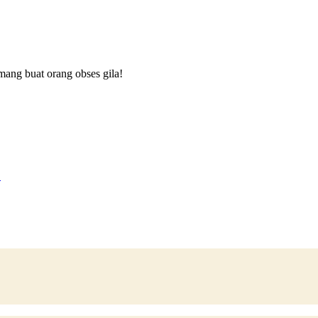
ng buat orang obses gila!
!