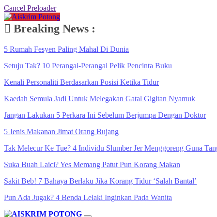
Cancel Preloader
Breaking News :
5 Rumah Fesyen Paling Mahal Di Dunia
Setuju Tak? 10 Perangai-Perangai Pelik Pencinta Buku
Kenali Personaliti Berdasarkan Posisi Ketika Tidur
Kaedah Semula Jadi Untuk Melegakan Gatal Gigitan Nyamuk
Jangan Lakukan 5 Perkara Ini Sebelum Berjumpa Dengan Doktor
5 Jenis Makanan Jimat Orang Bujang
Tak Melecur Ke Tue? 4 Individu Slumber Jer Menggoreng Guna Tan
Suka Buah Laici? Yes Memang Patut Pun Korang Makan
Sakit Beb! 7 Bahaya Berlaku Jika Korang Tidur ‘Salah Bantal’
Pun Ada Jugak? 4 Benda Lelaki Inginkan Pada Wanita