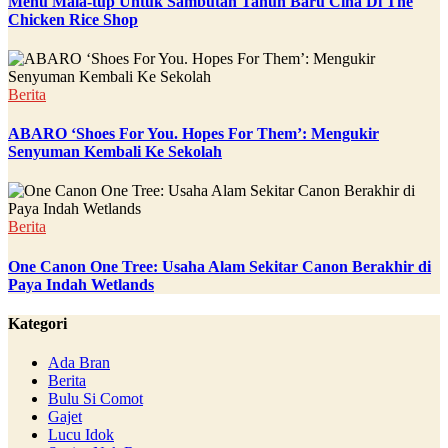
Menu Mala-tup Untuk Sambutan Tahun Baru Cina Di The
Chicken Rice Shop
Berita
ABARO ‘Shoes For You. Hopes For Them’: Mengukir
Senyuman Kembali Ke Sekolah
Berita
One Canon One Tree: Usaha Alam Sekitar Canon Berakhir di
Paya Indah Wetlands
Kategori
Ada Bran
Berita
Bulu Si Comot
Gajet
Lucu Idok